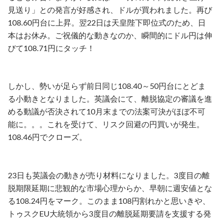
見送り」との発言が好感され、ドルが買われました。再び
108.60円台に上昇。翌22日は天皇陛下即位式のため、日
本はお休み。ご祝儀的な動きなのか、瞬間的にドル円は伸
びて108.71円にタッチ！
しかし、勢いが足らず前日同じ108.40～50円台にとどま
る小動きとなりました。英議会にて、離脱協定の審議を進
める動議が否決されて10月末までの法案可決がほぼ不可
能に。。。これを受けて、リスク回避の円買いが発生。
108.46円でクローズ。
23日も英議会の動きが売り材料になりました。3度目の離
脱期限延期に悲観的な市場心理からか、早朝に週安値とな
る108.24円をマーク。このまま108円割れかと思いきや、
トゥスクEU大統領から3度目の離脱延期要請を支援する発