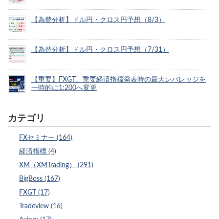
【為替分析】ドル円・クロス円予想（8/3）
【為替分析】ドル円・クロス円予想（7/31）
【重要】FXGT、重要経済指標発表時の最大レバレッジを
一時的に1:200へ変更
カテゴリ
FXセミナー (164)
経済指標 (4)
XM（XMTrading） (291)
BigBoss (167)
FXGT (17)
Tradeview (16)