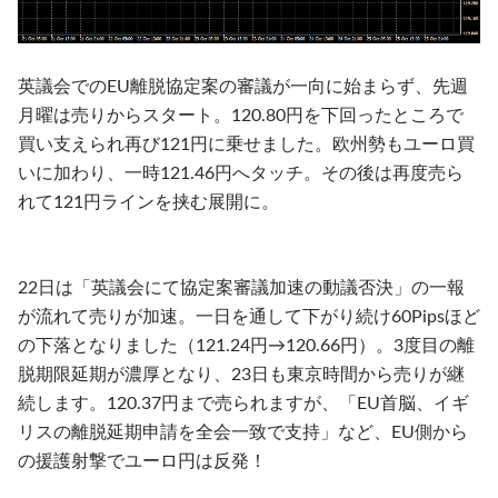
英議会でのEU離脱協定案の審議が一向に始まらず、先週
月曜は売りからスタート。120.80円を下回ったところで
買い支えられ再び121円に乗せました。欧州勢もユーロ買
いに加わり、一時121.46円へタッチ。その後は再度売ら
れて121円ラインを挟む展開に。
22日は「英議会にて協定案審議加速の動議否決」の一報
が流れて売りが加速。一日を通して下がり続け60Pipsほど
の下落となりました（121.24円→120.66円）。3度目の離
脱期限延期が濃厚となり、23日も東京時間から売りが継
続します。120.37円まで売られますが、「EU首脳、イギ
リスの離脱延期申請を全会一致で支持」など、EU側から
の援護射撃でユーロ円は反発！