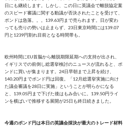
日にも継続します。しかし、この日に英議会で離脱協定案
のスピード審議に関する動議が否決されたことを受けて、
ポンドは急落。。。139.63円まで売られます。日が変わ
っても売りの勢いは止まらず、23日東京時間には139.07
円と1239円割れ目前となる時間帯も。
欧州時間にEU首脳から離脱期限延期への支持が出され、
イギリスでの前倒し総選挙検討のニュースが流れると、ポ
ンドに買いが集まります。24日早朝まで上昇を続け、
140.20円までポンド円は回復。「12月総選挙実施に向け
た議会審議を28日に実施」ということが明らかになる
と、139.05円まで下げた後はもみ合いに。139.50円ライ
ンを横ばいで推移する展開が25日も終日続きました。
今週のポンド円は本日の英議会採決が最大のトレード材料