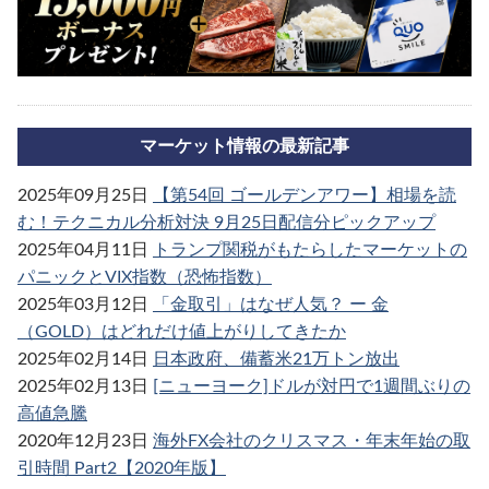
マーケット情報の最新記事
2025年09月25日
【第54回 ゴールデンアワー】相場を読
む！テクニカル分析対決 9月25日配信分ピックアップ
2025年04月11日
トランプ関税がもたらしたマーケットの
パニックとVIX指数（恐怖指数）
2025年03月12日
「金取引」はなぜ人気？ ー 金
（GOLD）はどれだけ値上がりしてきたか
2025年02月14日
日本政府、備蓄米21万トン放出
2025年02月13日
[ニューヨーク]ドルが対円で1週間ぶりの
高値急騰
2020年12月23日
海外FX会社のクリスマス・年末年始の取
引時間 Part2【2020年版】