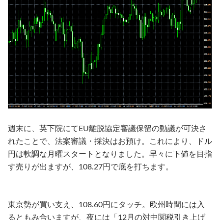
週末に、英下院にてEU離脱協定審議保留の動議が可決さ
れたことで、法案審議・採決はお預け。これにより、ドル
円は軟調な月曜スタートとなりました。早々に下値を目指
す売りが出ますが、108.27円で底を打ちます。
東京勢が買い支え、108.60円にタッチ。欧州時間には入
るともみ合いますが、夜には「12月の対中関税引き上げ