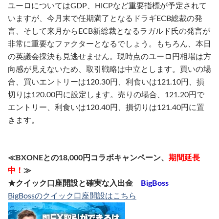
ユーロについてはGDP、HICPなど重要指標が予定されて
いますが、今月末で任期満了となるドラギECB総裁の発
言、そして来月からECB新総裁となるラガルド氏の発言が
非常に重要なファクターとなるでしょう。もちろん、本日
の英議会採決も見逃せません。現時点のユーロ円相場は方
向感が見えないため、取引戦略は中立とします。買いの場
合、買いエントリーは120.30円、利食いは121.10円、損
切りは120.00円に設定します。売りの場合、121.20円で
エントリー、利食いは120.40円、損切りは121.40円に置
きます。
≪BXONEとの18,000円コラボキャンペーン、
期間延長
中！
≫
★クイック口座開設と確実な入出金
BigBoss
BigBossのクイック口座開設はこちら