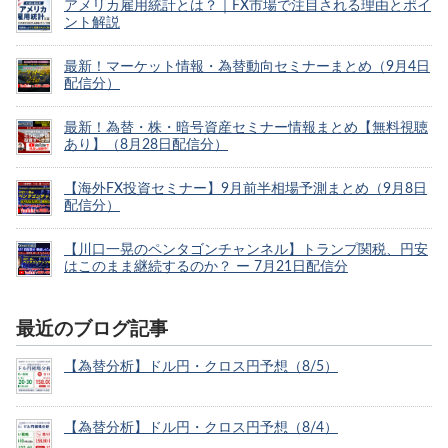
アメリカ雇用統計とは？｜FX市場で注目される理由とポイ
ント解説
最新！マーケット情報・為替動向セミナーまとめ（9月4日
配信分）
最新！為替・株・暗号資産セミナー情報まとめ【無料視聴
あり】（8月28日配信分）
【海外FX投資セミナー】9月前半相場予測まとめ（9月8日
配信分）
【川口一晃のペンタゴンチャンネル】トランプ関税、円安
はこのまま継続するのか？ ー 7月21日配信分
最近のブログ記事
【為替分析】ドル円・クロス円予想（8/5）
【為替分析】ドル円・クロス円予想（8/4）