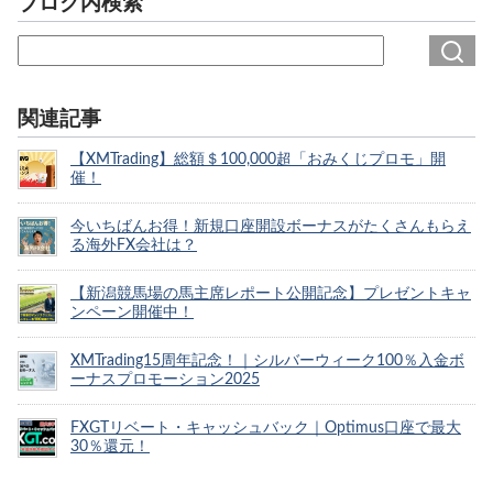
ブログ内検索
関連記事
【XMTrading】総額＄100,000超「おみくじプロモ」開
催！
今いちばんお得！新規口座開設ボーナスがたくさんもらえ
る海外FX会社は？
【新潟競馬場の馬主席レポート公開記念】プレゼントキャ
ンペーン開催中！
XMTrading15周年記念！｜シルバーウィーク100％入金ボ
ーナスプロモーション2025
FXGTリベート・キャッシュバック｜Optimus口座で最大
30％還元！