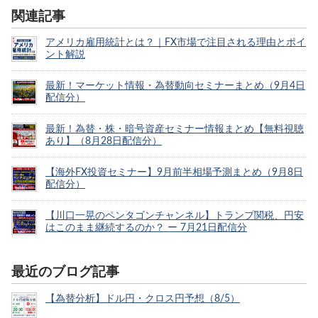
関連記事
アメリカ雇用統計とは？｜FX市場で注目される理由とポイ
ント解説
最新！マーケット情報・為替動向セミナーまとめ（9月4日
配信分）
最新！為替・株・暗号資産セミナー情報まとめ【無料視聴
あり】（8月28日配信分）
【海外FX投資セミナー】9月前半相場予測まとめ（9月8日
配信分）
【川口一晃のペンタゴンチャンネル】トランプ関税、円安
はこのまま継続するのか？ ー 7月21日配信分
最近のブログ記事
【為替分析】ドル円・クロス円予想（8/5）