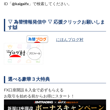
ID「
@kaigaifx
」で検索してください。
▽ 為替情報発信中 ▽ 応援クリックお願いしま
す🙌
にほんブログ村
選べる豪華３大特典
FX口座開設＆入金で必ずもらえる
お取引を始める前からお得にスタート！