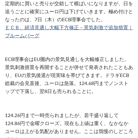
定期的に買いと売りが交錯して横ばいになりますが、日を
追うごとに確実にユーロ円は下げていきます。極め付けと
なったのは、7日（木）のECB理事会でした。
ＥＣＢ、経済見通し大幅下方修正－景気刺激で追加措置｜
ブルームバーグ
ECB理事会はEU圏内の景気見通しを大幅修正しました。
景気刺激措置を再開することが併せて発表されたこともあ
り、EUの景気後退が現実味を帯びてきます。ドラギECB
総裁の会見直後、ユーロは急落。124.68円までノンスト
ップで下落し、翌8日も売られることに。
124.26円まで一時売られましたが、若干盛り返して
124.86円で金曜クローズ。現在も上値は重く、なかなか
ユーロは上がる気配がありません。ここは我慢のしどころ