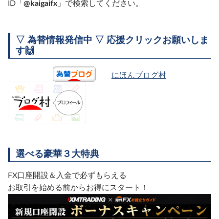
ID「
@kaigaifx
」で検索してください。
▽ 為替情報発信中 ▽ 応援クリックお願いしま
す🙌
にほんブログ村
選べる豪華３大特典
FX口座開設＆入金で必ずもらえる
お取引を始める前からお得にスタート！