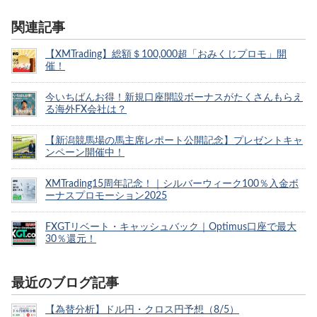
関連記事
【XMTrading】総額＄100,000超「おみくじプロモ」開
催！
今いちばんお得！新規口座開設ボーナスがたくさんもらえ
る海外FX会社は？
【新潟競馬場の馬主席レポート公開記念】プレゼントキャ
ンペーン開催中！
XMTrading15周年記念！｜シルバーウィーク100％入金ボ
ーナスプロモーション2025
FXGTリベート・キャッシュバック｜Optimus口座で最大
30％還元！
最近のブログ記事
【為替分析】ドル円・クロス円予想（8/5）