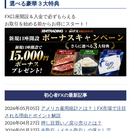
選べる豪華３大特典
FX口座開設＆入金で必ずもらえる
お取引を始める前からお得にスタート！
初心者FXの最新記事
2026年05月05日
アメリカ雇用統計とは？｜FX市場で注目
される理由とポイント解説
2026年04月27日
押し目買い／戻り売りとは？
2026年01月27日
金取引（メタル取引）の落とし穴