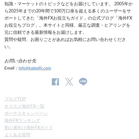
知識・マーケットのトピックなどをお届けしています。 2005年か
ら2025年までの20年間で100万口座を超える多くのユーザーをサ
ポートしてきた「海外FXお役立ちガイド」の公式ブログ「海外FX
お役立ちブログ」。本サイトと同様、厳正な調査・ヒアリングを
元に信頼できる最新情報をお届けします。
質問や疑問、お困りごとがあればお気軽にお問い合わせくださ
い。
お問い合わせ先
Email：
info@kaigaifx.com
公
公式
公
式
Twitter
式
ブログTOP
Facebook
Line
オススメ海外FX一覧
ペ
ボーナスキャンペーン
ー
海外FXランキング
ジ
初心者向け海外FXガイド
よくある質問