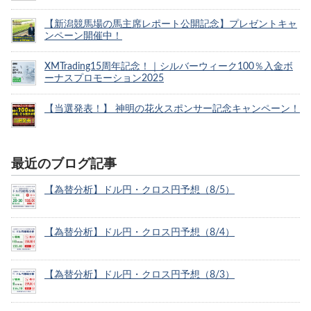
【新潟競馬場の馬主席レポート公開記念】プレゼントキャ
ンペーン開催中！
XMTrading15周年記念！｜シルバーウィーク100％入金ボ
ーナスプロモーション2025
【当選発表！】 神明の花火スポンサー記念キャンペーン！
最近のブログ記事
【為替分析】ドル円・クロス円予想（8/5）
【為替分析】ドル円・クロス円予想（8/4）
【為替分析】ドル円・クロス円予想（8/3）