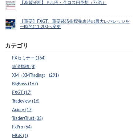
【為替分析】ドル円・クロス円予想（7/31）
【重要】FXGT、重要経済指標発表時の最大レバレッジを
一時的に1:200へ変更
カテゴリ
FXセミナー (164)
経済指標 (4)
XM（XMTrading） (291)
BigBoss (167)
FXGT (17)
Tradeview (16)
Axiory (17)
TradersTrust (33)
FxPro (64)
MGK (1)