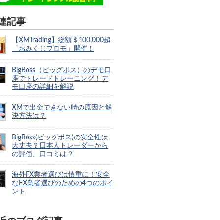
連記事
【XMTrading】総額＄100,000超
「おみくじプロモ」開催！
BigBoss（ビッグボス）のデモ口
座でトレードトレーニング！デ
モ口座の詳細を解説
XMで出金できない時の原因と解
決方法は？
BigBoss(ビッグボス)の安全性は
大丈夫？日本人トレーダーから
の評価、口コミは？
海外FX業者選びは慎重に！安全
なFX業者選びのための4つのポイ
ント