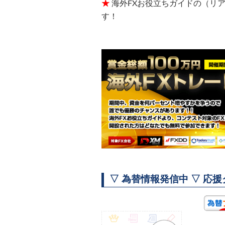
★
海外FXお役立ちガイドの（リ
す！
▽ 為替情報発信中 ▽ 応