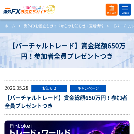
ME
オス
ホーム
>
海外FXお役立ちガイドからのお知らせ・更新情報
>
【バーチャル
NU
スメ
開
く
【バーチャルトレード】賞金総額650万
円！参加者全員プレゼントつき
2026.05.28
お知らせ
キャンペーン
【バーチャルトレード】賞金総額650万円！参加者
全員プレゼントつき