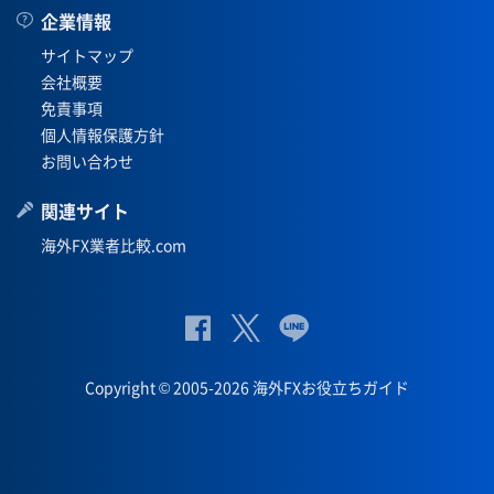
企業情報
サイトマップ
会社概要
免責事項
個人情報保護方針
お問い合わせ
関連サイト
海外FX業者比較.com
公
公式
公
式
Twit
式
Copyright © 2005-2026 海外FXお役立ちガイド
Fac
ter
Lin
eb
eペ
oo
ー
k
ジ