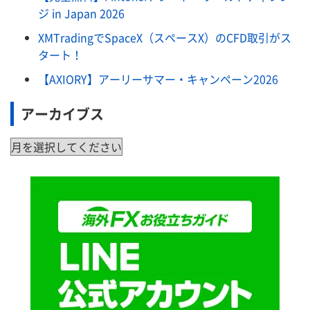
ジ in Japan 2026
XMTradingでSpaceX（スペースX）のCFD取引がス
タート！
【AXIORY】アーリーサマー・キャンペーン2026
アーカイブス