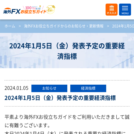
ME
オス
ホーム
>
海外FXお役立ちガイドからのお知らせ・更新情報
>
2024年1
NU
スメ
開
く
2024年1月5日（金）発表予定の重要経
済指標
2024.01.05
お知らせ
経済指標
2024年1月5日（金）発表予定の重要経済指標
平素より海外FXお役立ちガイドをご利用いただきまして誠
に有難うございます。
本日2024年1月4日（木）に発表される重要な経済指標に