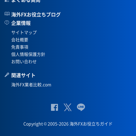
海外FXお役立ちブログ
企業情報
サイトマップ
会社概要
免責事項
個人情報保護方針
お問い合わせ
関連サイト
海外FX業者比較.com
公
公式
公
式
Twit
式
Copyright © 2005-2026 海外FXお役立ちガイド
Fac
ter
Lin
eb
eペ