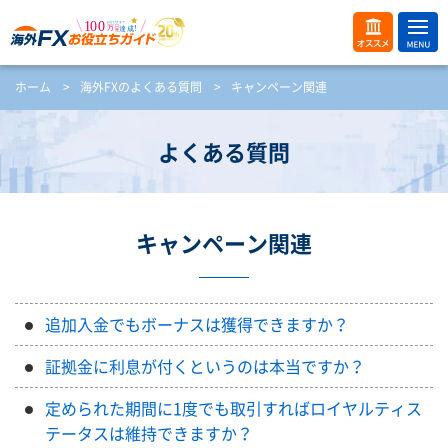
ME
オス
ホーム
>
海外FXのよくある質問
>
キャンペーン関連
NU
スメ
開
く
よくある質問
キャンペーン関連
追加入金でもボーナスは獲得できますか？
証拠金に利息が付くというのは本当ですか？
定められた期間に1度でも取引すればロイヤルティス
テータスは維持できますか？