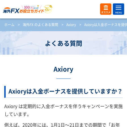
ME
オス
ホーム
>
海外FX のよくある質問
>
Axiory
>
Axioryは入金ボーナスを
NU
スメ
開
く
よくある質問
Axiory
Axioryは入金ボーナスを提供していますか？
Axiory は定期的に入金ボーナスを伴うキャンペーンを実施
しています。
例えば、2020年には、1月1日～21日までの期間で「お年