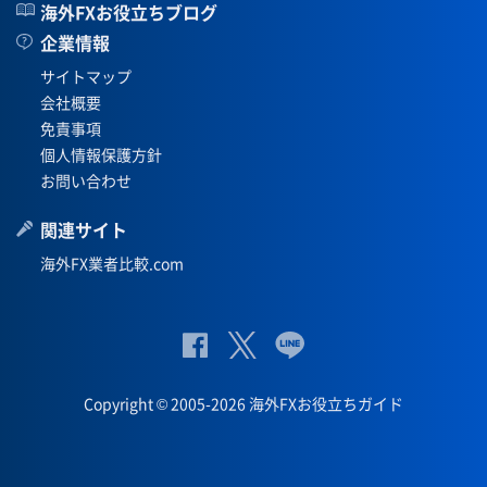
海外FXお役立ちブログ
企業情報
サイトマップ
会社概要
免責事項
個人情報保護方針
お問い合わせ
関連サイト
海外FX業者比較.com
公
公式
公
式
Twit
式
Copyright © 2005-2026 海外FXお役立ちガイド
Fac
ter
Lin
eb
eペ
oo
ー