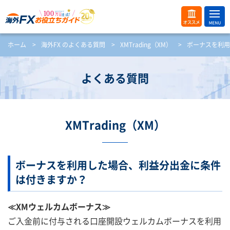
ME
オス
ホーム
>
海外FX のよくある質問
>
XMTrading（XM）
>
ボーナスを利用
NU
スメ
開
く
よくある質問
XMTrading（XM）
ボーナスを利用した場合、利益分出金に条件
は付きますか？
≪XMウェルカムボーナス≫
ご入金前に付与される口座開設ウェルカムボーナスを利用