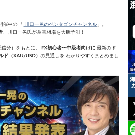
開催中の 「
川口一晃のペンタゴンチャンネル
」。
者、川口一晃氏が為替相場を大胆予測！
配信分）をもとに、
FX初心者〜中級者向けに
最新の
ド
ルド（XAU/USD）
の見通しを わかりやすくまとめまし