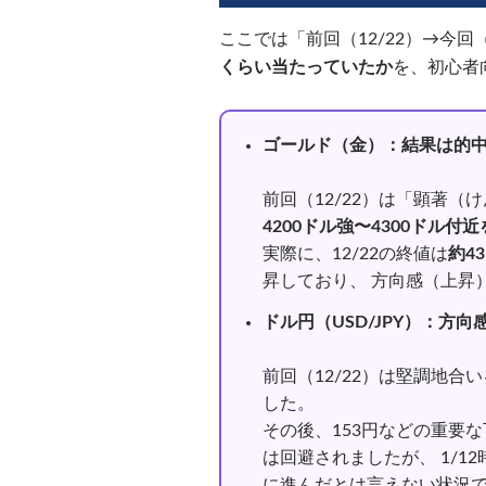
ここでは「前回（12/22）→今回
くらい当たっていたか
を、初心者
ゴールド（金）：結果は的
前回（12/22）は「顕著（
4200ドル強〜4300ドル
実際に、12/22の終値は
約43
昇しており、 方向感（上昇
ドル円（USD/JPY）：方
前回（12/22）は堅調地合
した。
その後、153円などの重要
は回避されましたが、 1/1
に進んだとは言えない状況