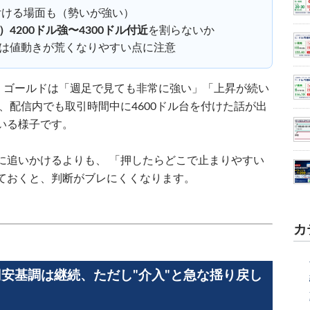
付ける場面も（勢いが強い）
4200ドル強〜4300ドル付近
を割らないか
は値動きが荒くなりやすい点に注意
は、ゴールドは「週足で見ても非常に強い」「上昇が続い
、配信内でも取引時間中に4600ドル台を付けた話が出
いる様子です。
に追いかけるよりも、 「押したらどこで止まりやすい
ておくと、判断がブレにくくなります。
カ
― 円安基調は継続、ただし"介入"と急な揺り戻し