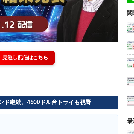
関
▶ 見逃し配信はこちら
ンド継続、4600ドル台トライも視野
最