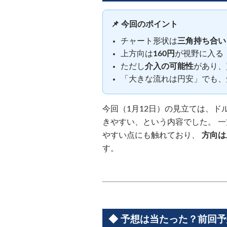
📌 今回のポイント
チャート形状は
三角持ち合い
上方向は
160円
が視野に入る
ただし
介入の可能性
があり、
「大きな流れは円安」でも、
今回（1月12日）の見立ては、
きやすい、という内容でした。 一
やすい点にも触れており、
方向は
す。
◆ 予想は当たった？前回予