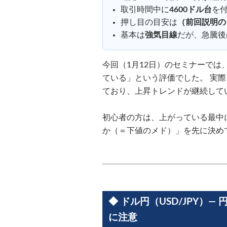
取引時間中に
4600ドル台
を
押し目の目安は
（前回説明の）
基本は
強気目線
だが、急騰後
今回（1月12日）のセミナーで
ている」という評価でした。 実際
ており、上昇トレンドが継続して
初心者の方は、上がっている最中
か（＝下値のメド）」を先に決め
◆ ドル円（USD/JPY）
に注意