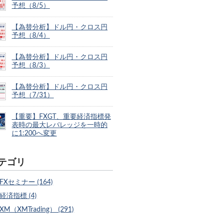
予想（8/5）
【為替分析】ドル円・クロス円
予想（8/4）
【為替分析】ドル円・クロス円
予想（8/3）
【為替分析】ドル円・クロス円
予想（7/31）
【重要】FXGT、重要経済指標発
表時の最大レバレッジを一時的
に1:200へ変更
テゴリ
FXセミナー (164)
経済指標 (4)
XM（XMTrading） (291)