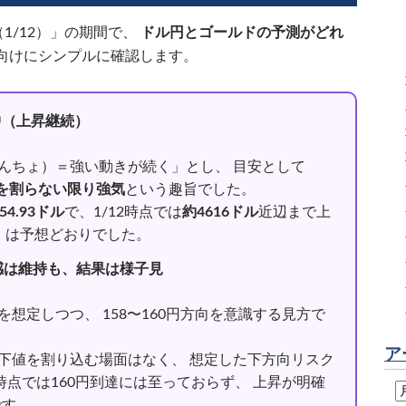
（1/12）」の期間で、
ドル円とゴールドの予測がどれ
向けにシンプルに確認します。
中（上昇継続）
けんちょ）＝強い動きが続く」とし、 目安として
付近を割らない限り強気
という趣旨でした。
54.93ドル
で、1/12時点では
約4616ドル
近辺まで上
）は予想どおりでした。
向感は維持も、結果は様子見
いを想定しつつ、 158〜160円方向を意識する見方で
ア
な下値を割り込む場面はなく、 想定した下方向リスク
2時点では160円到達には至っておらず、 上昇が明確
です。