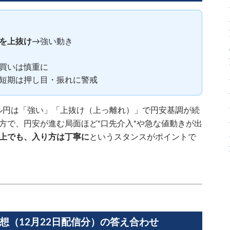
を上抜け
→強い動き
買いは慎重に
短期は押し目・振れに警戒
ドル円は「強い」「上抜け（上っ離れ）」で円安基調が続
方で、円安が進む局面ほど"口先介入"や急な値動きが出
上でも、入り方は丁寧に
というスタンスがポイントで
想（12月22日配信分）の答え合わせ