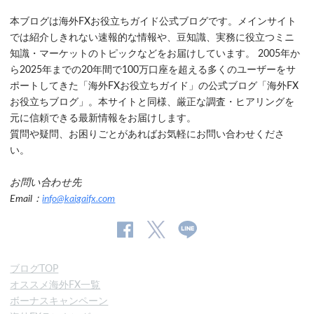
本ブログは海外FXお役立ちガイド公式ブログです。メインサイト
では紹介しきれない速報的な情報や、豆知識、実務に役立つミニ
知識・マーケットのトピックなどをお届けしています。 2005年か
ら2025年までの20年間で100万口座を超える多くのユーザーをサ
ポートしてきた「海外FXお役立ちガイド」の公式ブログ「海外FX
お役立ちブログ」。本サイトと同様、厳正な調査・ヒアリングを
元に信頼できる最新情報をお届けします。
質問や疑問、お困りごとがあればお気軽にお問い合わせくださ
い。
お問い合わせ先
Email：
info@kaigaifx.com
公
公式
公
式
Twitter
式
ブログTOP
Facebook
Line
オススメ海外FX一覧
ペ
ボーナスキャンペーン
ー