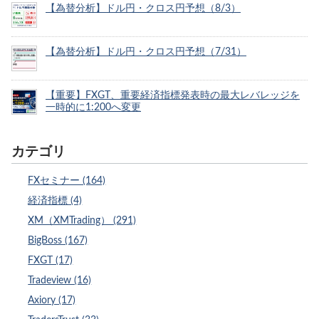
【為替分析】ドル円・クロス円予想（8/3）
【為替分析】ドル円・クロス円予想（7/31）
【重要】FXGT、重要経済指標発表時の最大レバレッジを
一時的に1:200へ変更
カテゴリ
FXセミナー (164)
経済指標 (4)
XM（XMTrading） (291)
BigBoss (167)
FXGT (17)
Tradeview (16)
Axiory (17)