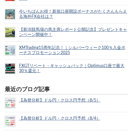
今いちばんお得！新規口座開設ボーナスがたくさんもらえ
る海外FX会社は？
【新潟競馬場の馬主席レポート公開記念】プレゼントキャ
ンペーン開催中！
XMTrading15周年記念！｜シルバーウィーク100％入金ボ
ーナスプロモーション2025
FXGTリベート・キャッシュバック｜Optimus口座で最大
30％還元！
最近のブログ記事
【為替分析】ドル円・クロス円予想（8/5）
【為替分析】ドル円・クロス円予想（8/4）