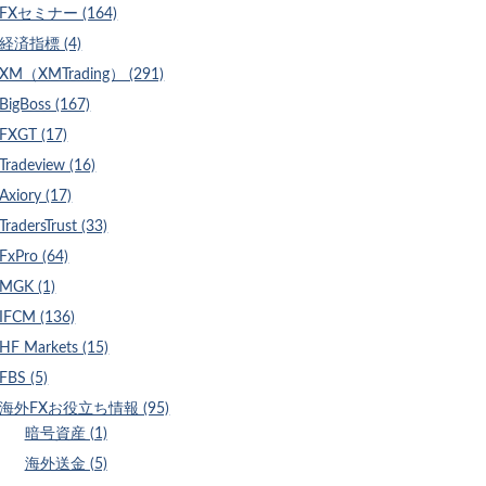
FXセミナー (164)
経済指標 (4)
XM（XMTrading） (291)
BigBoss (167)
FXGT (17)
Tradeview (16)
Axiory (17)
TradersTrust (33)
FxPro (64)
MGK (1)
IFCM (136)
HF Markets (15)
FBS (5)
海外FXお役立ち情報 (95)
暗号資産 (1)
海外送金 (5)