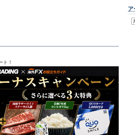
ア
ート！