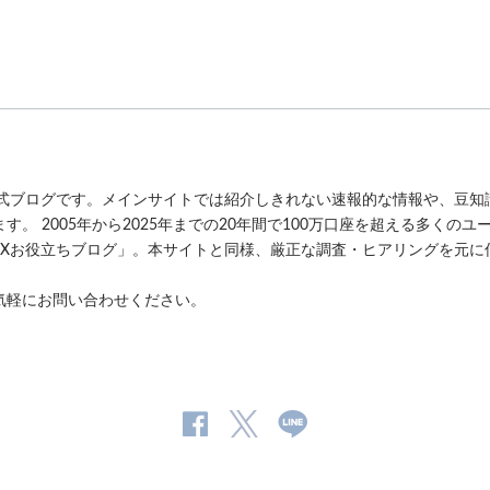
公式ブログです。メインサイトでは紹介しきれない速報的な情報や、豆知
。 2005年から2025年までの20年間で100万口座を超える多くの
FXお役立ちブログ」。本サイトと同様、厳正な調査・ヒアリングを元に
気軽にお問い合わせください。
公
公式
公
式
Twitter
式