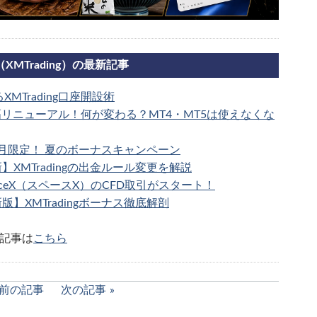
（XMTrading）の最新記事
MTrading口座開設術
が大幅リニューアル！何が変わる？MT4・MT5は使えなくな
g】7月限定！ 夏のボーナスキャンペーン
新】XMTradingの出金ルール変更を解説
SpaceX（スペースX）のCFD取引がスタート！
新版】XMTradingボーナス徹底解剖
連記事は
こちら
前の記事
次の記事