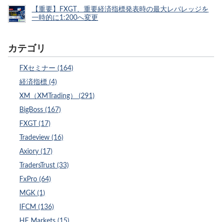
【重要】FXGT、重要経済指標発表時の最大レバレッジを
一時的に1:200へ変更
カテゴリ
FXセミナー (164)
経済指標 (4)
XM（XMTrading） (291)
BigBoss (167)
FXGT (17)
Tradeview (16)
Axiory (17)
TradersTrust (33)
FxPro (64)
MGK (1)
IFCM (136)
HF Markets (15)