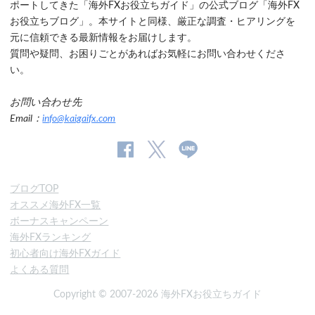
ポートしてきた「海外FXお役立ちガイド」の公式ブログ「海外FX
お役立ちブログ」。本サイトと同様、厳正な調査・ヒアリングを
元に信頼できる最新情報をお届けします。
質問や疑問、お困りごとがあればお気軽にお問い合わせくださ
い。
お問い合わせ先
Email：
info@kaigaifx.com
公
公式
公
式
Twitter
式
ブログTOP
Facebook
Line
オススメ海外FX一覧
ペ
ボーナスキャンペーン
ー
海外FXランキング
ジ
初心者向け海外FXガイド
よくある質問
Copyright © 2007-2026 海外FXお役立ちガイド