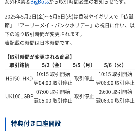
海外FX業者
BigBoss
から取引時間変更のお知らせです。
2025年5月2日(金)～5月6日(火)は香港やイギリスで「仏誕
節」「アーリーメイ・バンクホリデー」の祝日に伴い、以
下の通り取引時間が変更されます。
表記載の時間は日本時間です。
【取引時間が変更される商品】
取引銘柄
5/2（金）
5/5（月）
5/6（火）
10:15 取引開始
10:15 取引開始
HSI50_HKD
取引停止
翌04:00 取引停止
翌06:00 取引停止
07:00 取引開始
09:00 取引開始
UK100_GBP
取引停止
翌05:00 取引停止
翌06:00 取引停止
特典付き口座開設