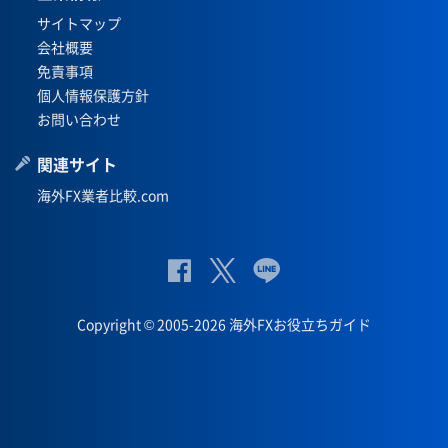
サイトマップ
会社概要
免責事項
個人情報保護方針
お問い合わせ
関連サイト
海外FX業者比較.com
公
公式
公
式
Twit
式
Copyright © 2005-2026 海外FXお役立ちガイド
Fac
ter
Lin
eb
eペ
oo
ー
k
ジ