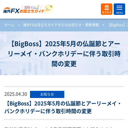
ME
オス
ホーム
>
海外FXお役立ちガイドからのお知らせ・更新情報
>
【BigBo
NU
スメ
開
く
【BigBoss】2025年5月の仏誕節とアー
リーメイ・バンクホリデーに伴う取引時
間の変更
2025.04.30
お知らせ
【BigBoss】2025年5月の仏誕節とアーリーメイ・
バンクホリデーに伴う取引時間の変更