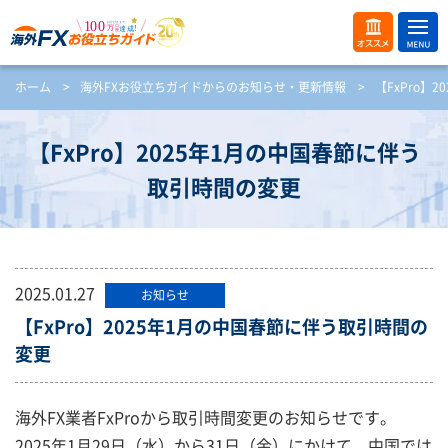
ME
オス
ホーム
>
海外FXお役立ちガイドからのお知らせ・更新情報
>
【FxPro】
NU
スメ
開
く
【FxPro】2025年1月の中国春節に伴う
取引時間の変更
2025.01.27
お知らせ
【FxPro】2025年1月の中国春節に伴う取引時間の
変更
海外FX業者FxProから取引時間変更のお知らせです。
2025年1月29日（水）から31日（金）にかけて、中国では