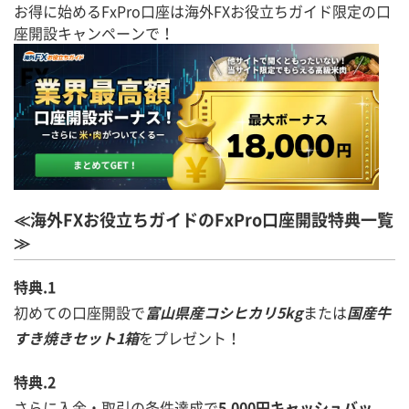
お得に始めるFxPro口座は海外FXお役立ちガイド限定の口
座開設キャンペーンで！
≪海外FXお役立ちガイドのFxPro口座開設特典一覧
≫
特典.1
初めての口座開設で
富山県産コシヒカリ5kg
または
国産牛
すき焼きセット1箱
をプレゼント！
特典.2
さらに入金・取引の条件達成で
5,000円キャッシュバッ