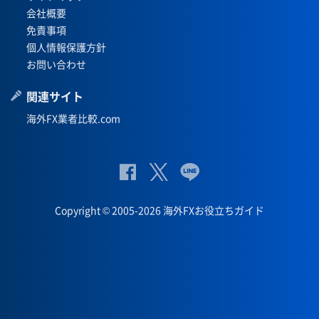
会社概要
免責事項
個人情報保護方針
お問い合わせ
関連サイト
海外FX業者比較.com
公
公式
公
式
Twit
式
Copyright © 2005-2026 海外FXお役立ちガイド
Fac
ter
Lin
eb
eペ
oo
ー
k
ジ