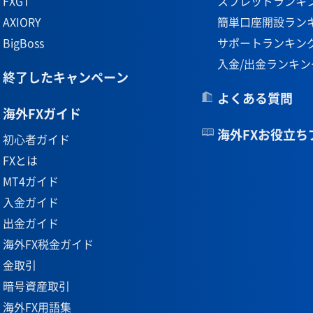
FXGT
スプレッドランキ
AXIORY
簡単口座開設ラン
BigBoss
サポートランキン
入金/出金ランキン
終了したキャンペーン
よくある質問
海外FXガイド
海外FXお役立ち
初心者ガイド
FXとは
MT4ガイド
入金ガイド
出金ガイド
海外FX税金ガイド
金取引
暗号資産取引
海外FX用語集