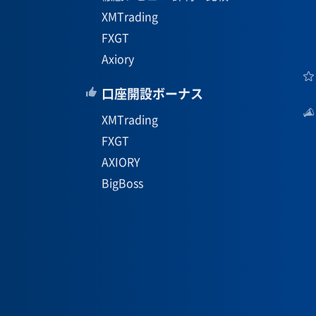
XMTrading
FXGT
Axiory
口座開設ボーナス
XMTrading
FXGT
AXIORY
BigBoss