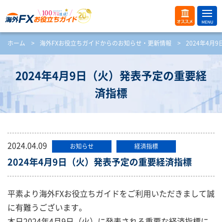
ME
オス
ホーム
>
海外FXお役立ちガイドからのお知らせ・更新情報
>
2024年4
NU
スメ
開
く
2024年4月9日（火）発表予定の重要経
済指標
2024.04.09
お知らせ
経済指標
2024年4月9日（火）発表予定の重要経済指標
平素より海外FXお役立ちガイドをご利用いただきまして誠
に有難うございます。
本日2024年4月9日（火）に発表される重要な経済指標に