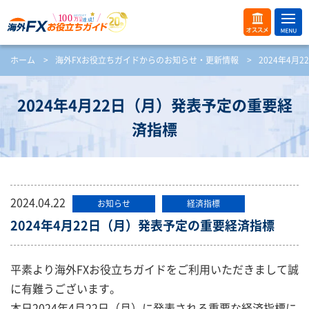
ME
オス
ホーム
>
海外FXお役立ちガイドからのお知らせ・更新情報
>
2024年4
NU
スメ
開
く
2024年4月22日（月）発表予定の重要経
済指標
2024.04.22
お知らせ
経済指標
2024年4月22日（月）発表予定の重要経済指標
平素より海外FXお役立ちガイドをご利用いただきまして誠
に有難うございます。
本日2024年4月22日（月）に発表される重要な経済指標に