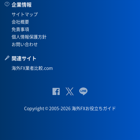
企業情報
サイトマップ
会社概要
免責事項
個人情報保護方針
お問い合わせ
関連サイト
海外FX業者比較.com
公
公式
公
式
Twit
式
Copyright © 2005-2026 海外FXお役立ちガイド
Fac
ter
Lin
eb
eペ
oo
ー
k
ジ