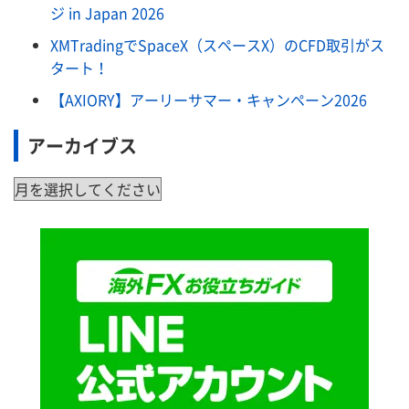
ジ in Japan 2026
XMTradingでSpaceX（スペースX）のCFD取引がス
タート！
【AXIORY】アーリーサマー・キャンペーン2026
アーカイブス