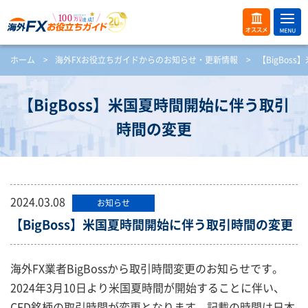
ME
オス
ホーム
>
海外FXお役立ちガイドからのお知らせ・更新情報
>
【BigBo
NU
スメ
開
く
【BigBoss】米国夏時間開始に伴う取引
時間の変更
2024.03.08
お知らせ
【BigBoss】米国夏時間開始に伴う取引時間の変更
海外FX業者BigBossから取引時間変更のお知らせです。
2024年3月10日より米国夏時間が開始することに伴い、
CFD銘柄の取引時間が変更となります。記載の時間は日本