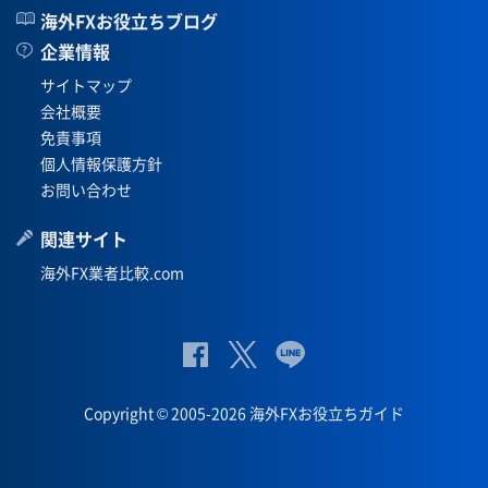
海外FXお役立ちブログ
企業情報
サイトマップ
会社概要
免責事項
個人情報保護方針
お問い合わせ
関連サイト
海外FX業者比較.com
公
公式
公
式
Twit
式
Copyright © 2005-2026 海外FXお役立ちガイド
Fac
ter
Lin
eb
eペ
oo
ー