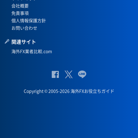
会社概要
免責事項
個人情報保護方針
お問い合わせ
関連サイト
海外FX業者比較.com
公
公式
公
式
Twit
式
Copyright © 2005-2026 海外FXお役立ちガイド
Fac
ter
Lin
eb
eペ
oo
ー
k
ジ