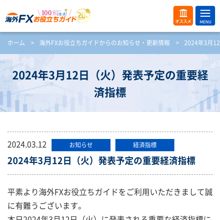
ME
オス
ホーム
>
海外FXお役立ちガイドからのお知らせ・更新情報
>
2024年3
NU
スメ
開
く
2024年3月12日（火）発表予定の重要経
済指標
2024.03.12
お知らせ
経済指標
2024年3月12日（火）発表予定の重要経済指標
平素より海外FXお役立ちガイドをご利用いただきまして誠
に有難うございます。
本日2024年3月12日（火）に発表される重要な経済指標に