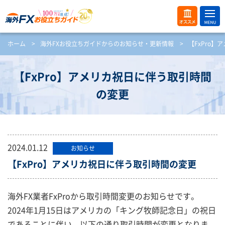
ME
オス
ホーム
>
海外FXお役立ちガイドからのお知らせ・更新情報
>
【FxPro
NU
スメ
開
く
【FxPro】アメリカ祝日に伴う取引時間
の変更
2024.01.12
お知らせ
【FxPro】アメリカ祝日に伴う取引時間の変更
海外FX業者FxProから取引時間変更のお知らせです。
2024年1月15日はアメリカの「キング牧師記念日」の祝日
であることに伴い、以下の通り取引時間が変更となりま