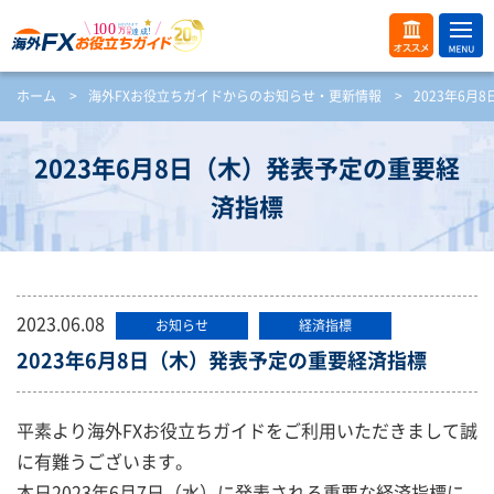
ME
オス
ホーム
>
海外FXお役立ちガイドからのお知らせ・更新情報
>
2023年6
NU
スメ
開
く
2023年6月8日（木）発表予定の重要経
済指標
2023.06.08
お知らせ
経済指標
2023年6月8日（木）発表予定の重要経済指標
平素より海外FXお役立ちガイドをご利用いただきまして誠
に有難うございます。
本日2023年6月7日（水）に発表される重要な経済指標に