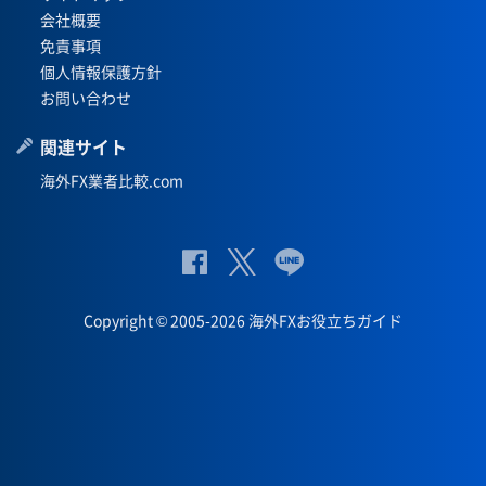
会社概要
免責事項
個人情報保護方針
お問い合わせ
関連サイト
海外FX業者比較.com
公
公式
公
式
Twit
式
Copyright © 2005-2026 海外FXお役立ちガイド
Fac
ter
Lin
eb
eペ
oo
ー
k
ジ