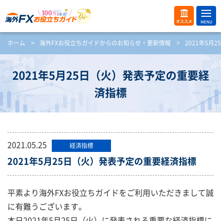
ME
オス
ホーム
>
海外FXお役立ちガイドからのお知らせ・更新情報
>
2021年5
NU
スメ
開
く
2021年5月25日（火）発表予定の重要経
済指標
2021.05.25
経済指標
2021年5月25日（火）発表予定の重要経済指標
平素より海外FXお役立ちガイドをご利用いただきまして誠
に有難うございます。
本日2021年5月25日（火）に発表される重要な経済指標に