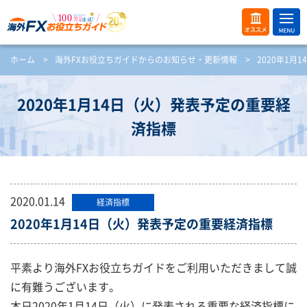
ME
オス
ホーム
>
海外FXお役立ちガイドからのお知らせ・更新情報
>
2020年1
NU
スメ
開
く
2020年1月14日（火）発表予定の重要経
済指標
2020.01.14
経済指標
2020年1月14日（火）発表予定の重要経済指標
平素より海外FXお役立ちガイドをご利用いただきまして誠
に有難うございます。
本日2020年1月14日（火）に発表される重要な経済指標に