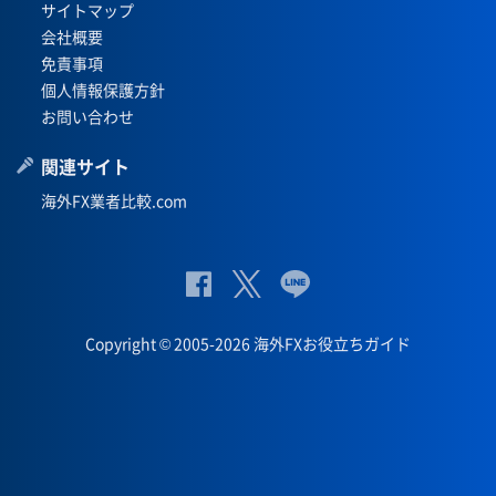
サイトマップ
会社概要
免責事項
個人情報保護方針
お問い合わせ
関連サイト
海外FX業者比較.com
公
公式
公
式
Twit
式
Copyright © 2005-2026 海外FXお役立ちガイド
Fac
ter
Lin
eb
eペ
oo
ー
k
ジ