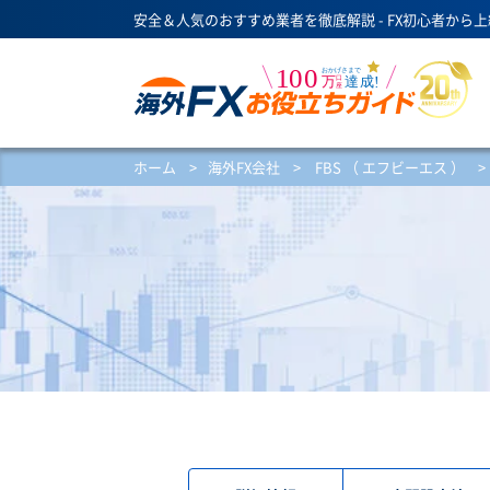
安全＆人気のおすすめ業者を徹底解説 - FX初心者から
ホーム
>
海外FX会社
>
FBS （ エフビーエス ）
>