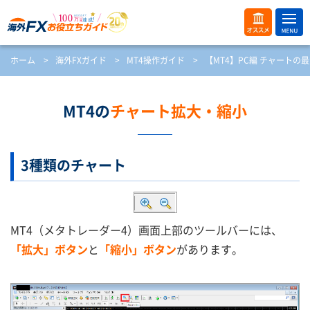
ME
オス
ホーム
>
海外FXガイド
>
MT4操作ガイド
>
【MT4】PC編 チャートの
NU
スメ
開
く
MT4の
チャート拡大・縮小
3種類のチャート
MT4（メタトレーダー4）画面上部のツールバーには、
「拡大」ボタン
と
「縮小」ボタン
があります。