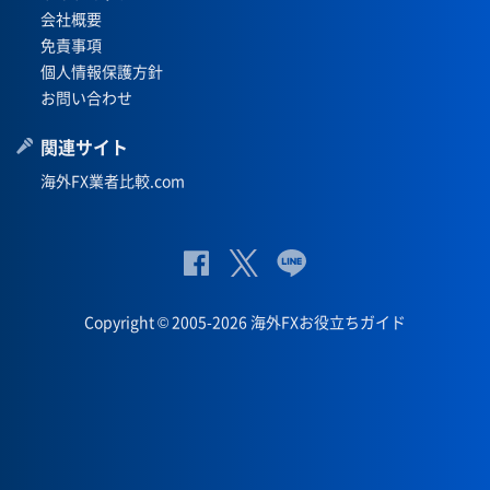
会社概要
免責事項
個人情報保護方針
お問い合わせ
関連サイト
海外FX業者比較.com
公
公式
公
式
Twit
式
Copyright © 2005-2026 海外FXお役立ちガイド
Fac
ter
Lin
eb
eペ
oo
ー
k
ジ