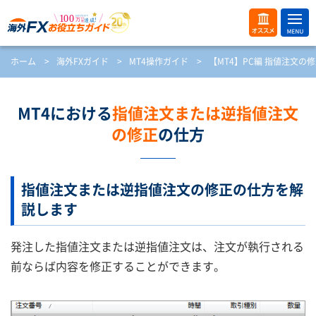
ME
オス
ホーム
>
海外FXガイド
>
MT4操作ガイド
>
【MT4】PC編 指値注文の
NU
スメ
開
く
MT4における
指値注文または逆指値注文
の修正
の仕方
指値注文または逆指値注文の修正の仕方を解
説します
発注した指値注文または逆指値注文は、注文が執行される
前ならば内容を修正することができます。