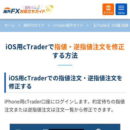
ME
オス
ホーム
>
海外FXガイド
>
cTrader操作ガイド
>
【cTrader】iOS編
NU
スメ
開
く
iOS用cTraderで
指値・逆指値注文を修正
する方法
iOS用cTraderでの指値注文・逆指値注文を
修正する
iPhone用cTrader口座にログインします。約定待ちの指値
注文または逆指値注文は注文一覧から修正できます。