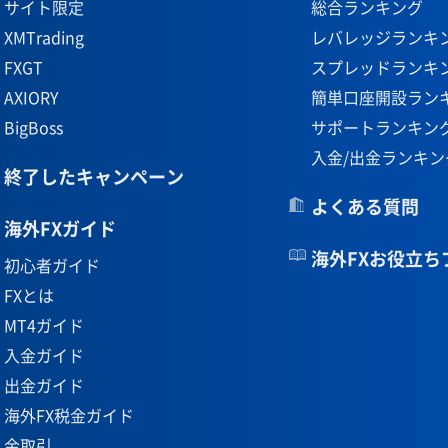
サイト限定
総合ランキング
XMTrading
レバレッジランキ
FXGT
スプレッドランキ
AXIORY
簡単口座開設ラン
BigBoss
サポートランキン
入金/出金ランキン
終了したキャンペーン
よくある質問
海外FXガイド
海外FXお役立ち
初心者ガイド
FXとは
MT4ガイド
入金ガイド
出金ガイド
海外FX税金ガイド
金取引