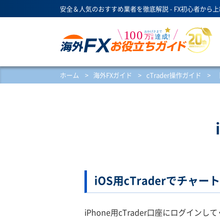
安全＆人気のおすすめ業者を徹底解説 - FX初心者から
ホーム
>
海外FXガイド
>
cTrader操作ガイド
>
iOS用cTraderでチャ
iPhone用cTrader口座にログインし