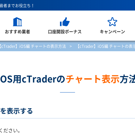
上級者までお役立ち！
おすすめ業者
口座開設ボーナス
キャンペーン
【cTrader】iOS編 チャートの表示方法
>
【cTrader】iOS編 チャートの
iOS用cTraderの
チャート表示
方
ートを表示する
てください。