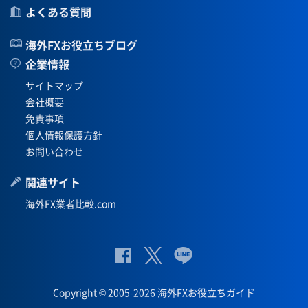
よくある質問
海外FXお役立ちブログ
企業情報
サイトマップ
会社概要
免責事項
個人情報保護方針
お問い合わせ
関連サイト
海外FX業者比較.com
公
公式
公
式
Twit
式
Copyright © 2005-2026 海外FXお役立ちガイド
Fac
ter
Lin