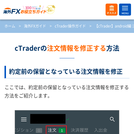
ME
オス
ホーム
>
海外FXガイド
>
cTrader操作ガイド
>
【cTrader】androi
NU
スメ
開
く
cTraderの
注文情報を修正する
方法
約定前の保留となっている注文情報を修正
ここでは、約定前の保留となっている注文情報を修正する
方法をご紹介します。