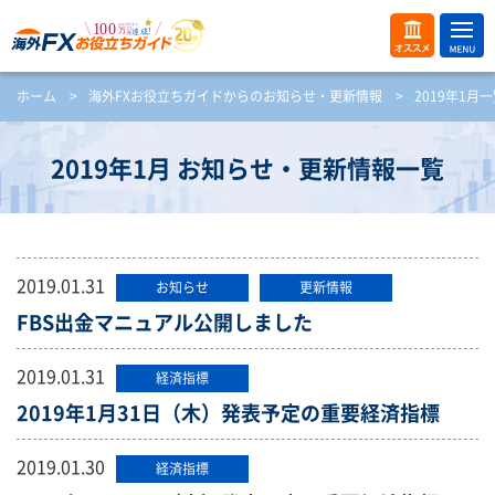
ME
オス
ホーム
>
海外FXお役立ちガイドからのお知らせ・更新情報
>
2019年1月
NU
スメ
開
く
2019年1月 お知らせ・更新情報一覧
2019.01.31
お知らせ
更新情報
FBS出金マニュアル公開しました
2019.01.31
経済指標
2019年1月31日（木）発表予定の重要経済指標
2019.01.30
経済指標