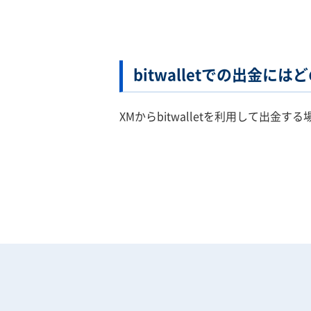
bitwalletでの出金
XMからbitwalletを利用して出