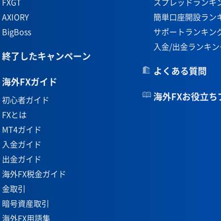
FXGT
スプレッドランキ
AXIORY
簡単口座開設ラン
BigBoss
サポートランキン
入金/出金ランキン
終了したキャンペーン
よくある質問
海外FXガイド
海外FXお役立ち
初心者ガイド
FXとは
MT4ガイド
入金ガイド
出金ガイド
海外FX税金ガイド
金取引
暗号資産取引
海外FX用語集