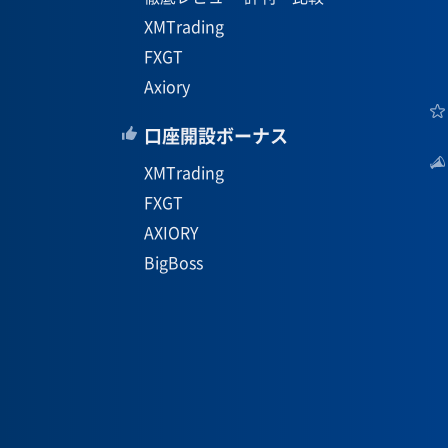
XMTrading
FXGT
Axiory
口座開設ボーナス
XMTrading
FXGT
AXIORY
BigBoss