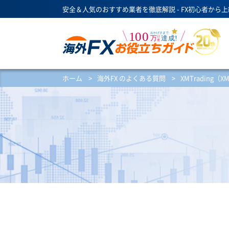
安全＆人気のおすすめ業者を徹底解説 - FX初心者から
ホーム
>
海外FX のよくある質問
>
XMTrading（X