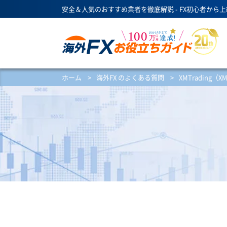
安全＆人気のおすすめ業者を徹底解説 - FX初心者から
ホーム
>
海外FX のよくある質問
>
XMTrading（X