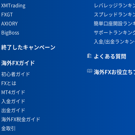
XMTrading
レバレッジランキ
FXGT
スプレッドランキ
AXIORY
簡単口座開設ラン
BigBoss
サポートランキン
入金/出金ランキン
終了したキャンペーン
よくある質問
海外FXガイド
海外FXお役立ち
初心者ガイド
FXとは
MT4ガイド
入金ガイド
出金ガイド
海外FX税金ガイド
金取引