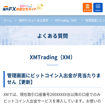
ME
オス
ホーム
>
海外FX のよくある質問
>
XMTrading（XM）
>
管理画面にビッ
NU
スメ
開
く
よくある質問
XMTrading（XM）
管理画面にビットコイン入出金が見当たりま
せん【更新】
XMでは、現在取引口座番号200XXXXX台以降の口座でのみ
ビットコイン入出金サービスを導入しています。お使いの