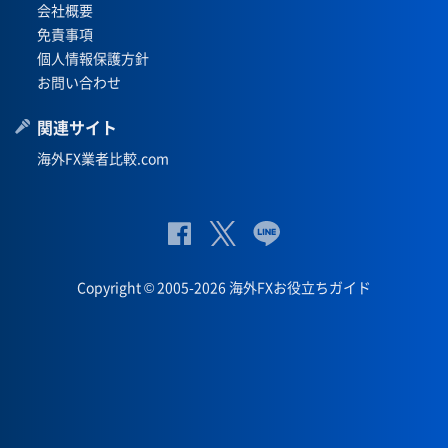
会社概要
免責事項
個人情報保護方針
お問い合わせ
関連サイト
海外FX業者比較.com
公
公式
公
式
Twit
式
Copyright © 2005-2026 海外FXお役立ちガイド
Fac
ter
Lin
eb
eペ
oo
ー
k
ジ