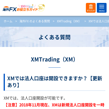
ME
オス
ホーム
>
海外FX のよくある質問
>
XMTrading（XM）
>
XMでは法人口
NU
スメ
開
く
よくある質問
XMTrading（XM）
XMでは法人口座は開設できますか？【更新
あり】
XMでは、法人口座開設が可能です。
【注意】2018年11月現在、XMは新規法人口座開設を一時