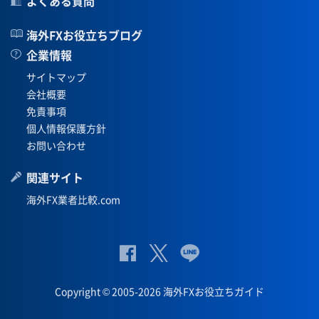
よくある質問
海外FXお役立ちブログ
企業情報
サイトマップ
会社概要
免責事項
個人情報保護方針
お問い合わせ
関連サイト
海外FX業者比較.com
公
公式
公
式
Twit
式
Copyright © 2005-2026 海外FXお役立ちガイド
Fac
ter
Lin
eb
eペ