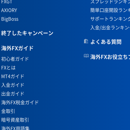
FXGT
スプレッドランキ
AXIORY
簡単口座開設ラン
BigBoss
サポートランキン
入金/出金ランキン
終了したキャンペーン
よくある質問
海外FXガイド
海外FXお役立ち
初心者ガイド
FXとは
MT4ガイド
入金ガイド
出金ガイド
海外FX税金ガイド
金取引
暗号資産取引
海外FX用語集