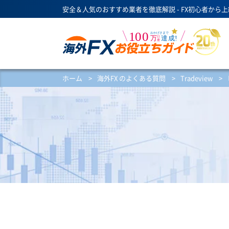
安全＆人気のおすすめ業者を徹底解説 - FX初心者から
ホーム
>
海外FX のよくある質問
>
Tradeview
>