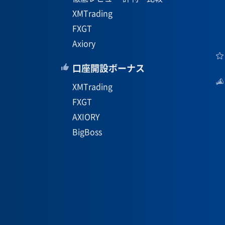
XMTrading
FXGT
Axiory
口座開設ボーナス
XMTrading
FXGT
AXIORY
BigBoss