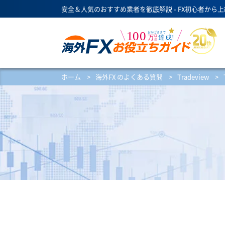
安全＆人気のおすすめ業者を徹底解説 - FX初心者から
ホーム
>
海外FX のよくある質問
>
Tradeview
>