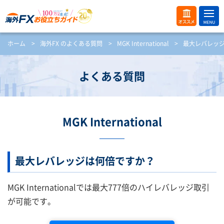
ME
オス
ホーム
>
海外FX のよくある質問
>
MGK International
>
最大レバレッ
NU
スメ
開
く
よくある質問
MGK International
最大レバレッジは何倍ですか？
MGK Internationalでは最大777倍のハイレバレッジ取引
が可能です。