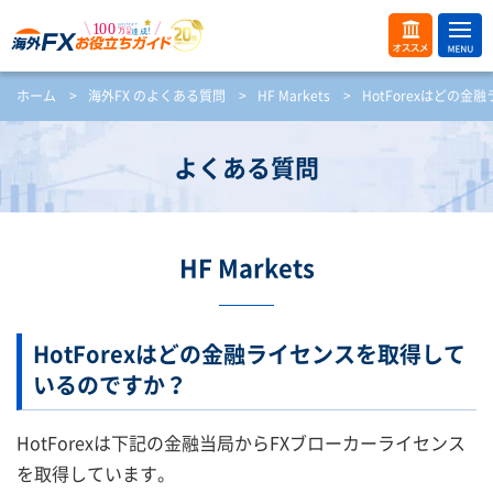
ME
オス
ホーム
>
海外FX のよくある質問
>
HF Markets
>
HotForexはどの
NU
スメ
開
く
よくある質問
HF Markets
HotForexはどの金融ライセンスを取得して
いるのですか？
HotForexは下記の金融当局からFXブローカーライセンス
を取得しています。