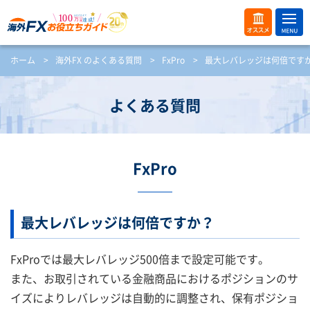
ME
オス
ホーム
>
海外FX のよくある質問
>
FxPro
>
最大レバレッジは何倍です
NU
スメ
開
く
よくある質問
FxPro
最大レバレッジは何倍ですか？
FxProでは最大レバレッジ500倍まで設定可能です。
また、お取引されている金融商品におけるポジションのサ
イズによりレバレッジは自動的に調整され、保有ポジショ