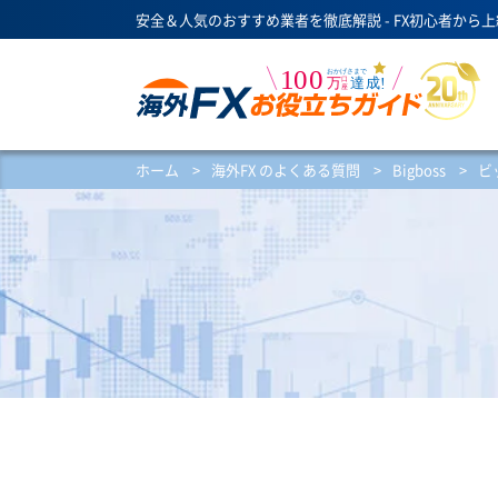
安全＆人気のおすすめ業者を徹底解説 - FX初心者から
ホーム
>
海外FX のよくある質問
>
Bigboss
>
ビ