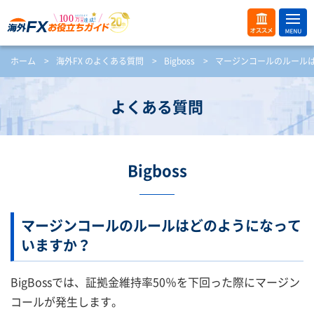
ME
オス
ホーム
>
海外FX のよくある質問
>
Bigboss
>
マージンコールのルール
NU
スメ
開
く
よくある質問
Bigboss
マージンコールのルールはどのようになって
いますか？
BigBossでは、証拠金維持率50％を下回った際にマージン
コールが発生します。